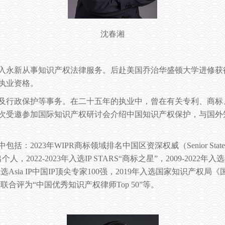
沈春湘
入永新从事知识产权法律服务。后赴美国乔治华盛顿大学进修获
执业资格。
及行政保护等事务。在二十五年的执业中，曾在有关专利、商标
次受邀参加国际知识产权研讨会介绍中国知识产权保护，与国外
中包括：
2023
年
WIPR
商标领域排名中国区资深权威（
Senior Stat
出个人，
2022-2023
年入选
IP STARS“
商标之星
”
，
2009-2022
年入选
入选
Asia IP
中国
IP
顶尖专家
100
强，
2019
年入选国家知识产权局《
y
联合评为
“
中国优秀知识产权律师
Top 50”
等。