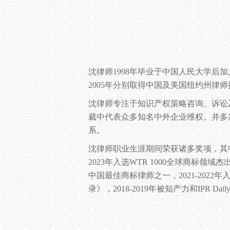
沈律师
1998
年毕业于中国人民大学后加
2005
年分别取得中国及美国纽约州律师
沈律师专注于知识产权策略咨询、诉讼
裁中代表众多知名中外企业维权。并多
系。
沈律师职业生涯期间荣获诸多奖项，其
2023
年入选
WTR 1000
全球商标领域杰
中国最佳商标律师之一，
2021-2022
年
录》，
2018-2019
年被知产力和
IPR Dail