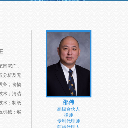
E
范围宽广，
权分析及无
设备；食物
技术；清洁
邵伟
技术；制纸
高级合伙人
压机械；燃
律师
专利代理师
商标代理人